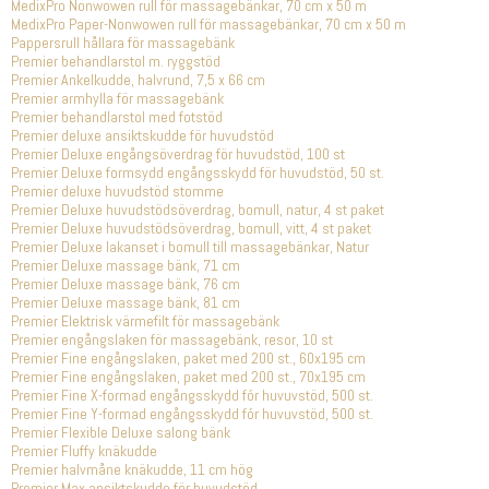
MedixPro Nonwowen rull för massagebänkar, 70 cm x 50 m
MedixPro Paper-Nonwowen rull för massagebänkar, 70 cm x 50 m
Pappersrull hållara för massagebänk
Premier behandlarstol m. ryggstöd
Premier Ankelkudde, halvrund, 7,5 x 66 cm
Premier armhylla för massagebänk
Premier behandlarstol med fotstöd
Premier deluxe ansiktskudde för huvudstöd
Premier Deluxe engångsöverdrag för huvudstöd, 100 st
Premier Deluxe formsydd engångsskydd för huvudstöd, 50 st.
Premier deluxe huvudstöd stomme
Premier Deluxe huvudstödsöverdrag, bomull, natur, 4 st paket
Premier Deluxe huvudstödsöverdrag, bomull, vitt, 4 st paket
Premier Deluxe lakanset i bomull till massagebänkar, Natur
Premier Deluxe massage bänk, 71 cm
Premier Deluxe massage bänk, 76 cm
Premier Deluxe massage bänk, 81 cm
Premier Elektrisk värmefilt för massagebänk
Premier engångslaken för massagebänk, resor, 10 st
Premier Fine engångslaken, paket med 200 st., 60x195 cm
Premier Fine engångslaken, paket med 200 st., 70x195 cm
Premier Fine X-formad engångsskydd fór huvuvstöd, 500 st.
Premier Fine Y-formad engångsskydd fór huvuvstöd, 500 st.
Premier Flexible Deluxe salong bänk
Premier Fluffy knäkudde
Premier halvmåne knäkudde, 11 cm hög
Premier Max ansiktskudde för huvudstöd