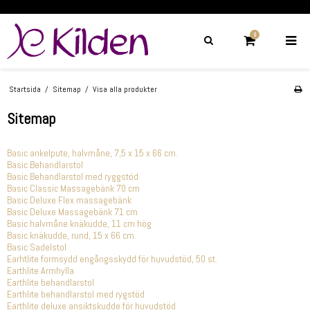
0
Startsida
/
Sitemap
/
Visa alla produkter
Sitemap
Basic ankelpute, halvmåne, 7,5 x 15 x 66 cm.
Basic Behandlarstol
Basic Behandlarstol med ryggstöd
Basic Classic Massagebänk 70 cm
Basic Deluxe Flex massagebänk
Basic Deluxe Massagebänk 71 cm
Basic halvmåne knäkudde, 11 cm hög
Basic knäkudde, rund, 15 x 66 cm.
Basic Sadelstol
Earhtlite formsydd engångsskydd för huvudstöd, 50 st.
Earthlite Armhylla
Earthlite behandlarstol
Earthlite behandlarstol med rygstöd
Earthlite deluxe ansiktskudde för huvudstöd