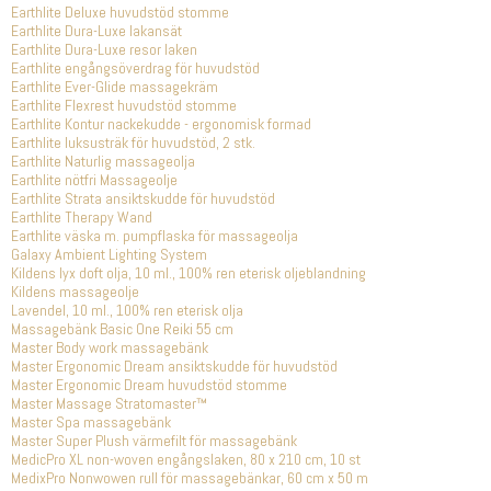
Earthlite Deluxe huvudstöd stomme
Earthlite Dura-Luxe lakansät
Earthlite Dura-Luxe resor laken
Earthlite engångsöverdrag för huvudstöd
Earthlite Ever-Glide massagekräm
Earthlite Flexrest huvudstöd stomme
Earthlite Kontur nackekudde - ergonomisk formad
Earthlite luksusträk för huvudstöd, 2 stk.
Earthlite Naturlig massageolja
Earthlite nötfri Massageolje
Earthlite Strata ansiktskudde för huvudstöd
Earthlite Therapy Wand
Earthlite väska m. pumpflaska för massageolja
Galaxy Ambient Lighting System
Kildens lyx doft olja, 10 ml., 100% ren eterisk oljeblandning
Kildens massageolje
Lavendel, 10 ml., 100% ren eterisk olja
Massagebänk Basic One Reiki 55 cm
Master Body work massagebänk
Master Ergonomic Dream ansiktskudde för huvudstöd
Master Ergonomic Dream huvudstöd stomme
Master Massage Stratomaster™
Master Spa massagebänk
Master Super Plush värmefilt för massagebänk
MedicPro XL non-woven engångslaken, 80 x 210 cm, 10 st
MedixPro Nonwowen rull för massagebänkar, 60 cm x 50 m