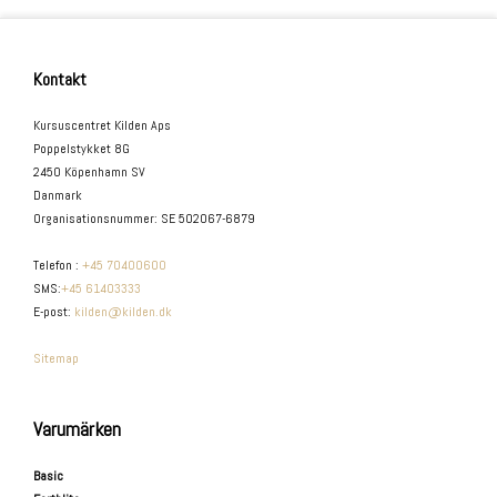
Kontakt
Kursuscentret Kilden Aps
Poppelstykket 8G
2450 Köpenhamn SV
Danmark
Organisationsnummer
:
SE 502067-6879
Telefon
:
+45 70400600
SMS
:
+45 61403333
E-post
:
kilden@kilden.dk
Sitemap
Varumärken
Basic