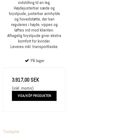
indstilling til en leg.
Højdejusterbar sæde og
brystpude, justerbar armhylde
og hovedstøtte, der kan
reguleres i højde, vippes og
løftes ind mod klienten.
Aftagelig brystpude giver ekstra
komfort for kvinder.
Leveres inkl. transporttaske.
På lager
3.917,00 SEK
(inkl. moms)
VISA/KÖP PRODUKTEN
Trustpilot