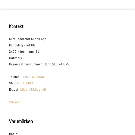
Kontakt
Kursuscentret Kilden Aps
Poppelstykket 8G
2450 Köpenhamn SV
Danmark
Organisationsnummer
:
SE 502067-6879
Telefon
:
+45 70400600
SMS
:
+45 61403333
E-post
:
kilden@kilden.dk
Sitemap
Varumärken
Basic