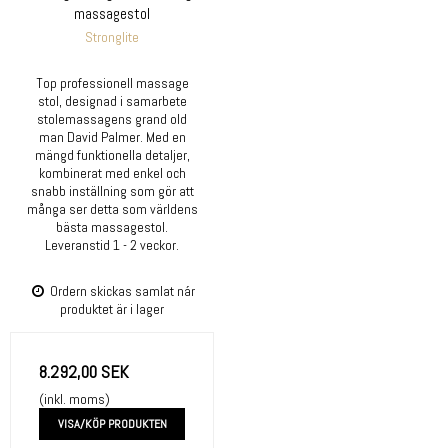
massagestol
Stronglite
Top professionell massage
stol, designad i samarbete
stolemassagens grand old
man David Palmer. Med en
mängd funktionella detaljer,
kombinerat med enkel och
snabb inställning som gör att
många ser detta som världens
bästa massagestol.
Leveranstid 1 - 2 veckor.
Ordern skickas samlat nár
produktet är i lager
8.292,00 SEK
(inkl. moms)
VISA/KÖP PRODUKTEN