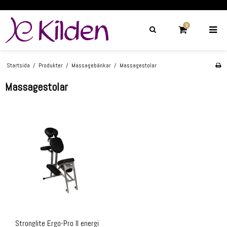
0
Startsida
/
Produkter
/
Massagebänkar
/
Massagestolar
Massagestolar
Stronglite Ergo-Pro II energi