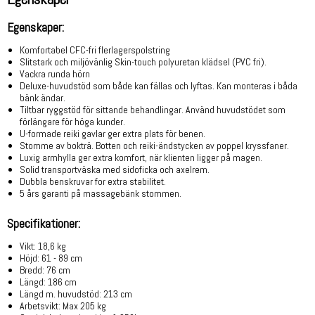
Egenskaper:
Komfortabel CFC-fri flerlagerspolstring
Slitstark och miljövänlig Skin-touch polyuretan klädsel (PVC fri).
Vackra runda hörn
Deluxe-huvudstöd som både kan fällas och lyftas.
Kan monteras
i båda
bänk ändar.
Tiltbar ryggstöd för sittande behandlingar. Använd huvudstödet som
förlängare för höga kunder.
U-formade reiki gavlar ger extra plats för benen.
Stomme av bokträ. Botten och reiki-ändstycken av poppel kryssfaner.
Luxig armhylla ger extra komfort, när klienten ligger på magen.
Solid transportväska med sidoficka och axelrem.
Dubbla benskruvar for extra stabilitet.
5 års garanti på massagebänk stommen.
Specifikationer:
Vikt: 18,6 kg
Höjd: 61 - 89 cm
Bredd: 76 cm
Längd: 186 cm
Längd m. huvudstöd: 213 cm
Arbetsvikt: Max 205 kg