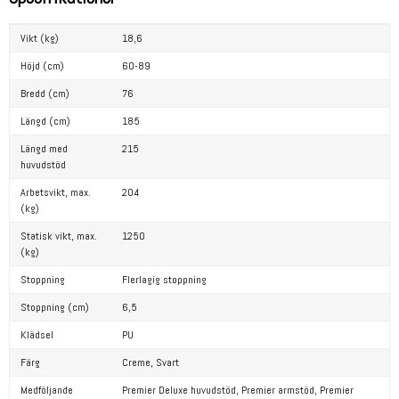
Vikt (kg)
18,6
Höjd (cm)
60-89
Bredd (cm)
76
Längd (cm)
185
Längd med
215
huvudstöd
Arbetsvikt, max.
204
(kg)
Statisk vikt, max.
1250
(kg)
Stoppning
Flerlagig stoppning
Stoppning (cm)
6,5
Klädsel
PU
Färg
Creme,
Svart
Medföljande
Premier Deluxe huvudstöd,
Premier armstöd,
Premier