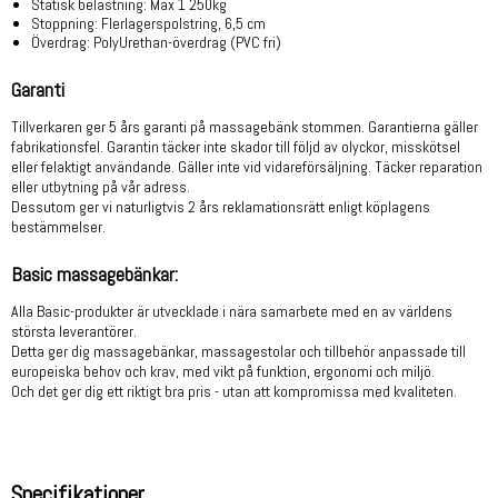
Statisk belastning: Max 1 250kg
Stoppning: Flerlagerspolstring, 6,5 cm
Överdrag: PolyUrethan-överdrag (PVC fri)
Garanti
Tillverkaren ger 5 års garanti på massagebänk stommen. Garantierna gäller
fabrikationsfel. Garantin täcker inte skador till följd av olyckor, misskötsel
eller felaktigt användande. Gäller inte vid vidareförsäljning. Täcker reparation
eller utbytning på vår adress.
Dessutom ger vi naturligtvis 2 års reklamationsrätt enligt köplagens
bestämmelser.
Basic massagebänkar:
Alla Basic-produkter är utvecklade i nära samarbete med en av världens
största leverantörer.
Detta ger dig massagebänkar, massagestolar och tillbehör anpassade till
europeiska behov och krav, med vikt på funktion, ergonomi och miljö.
Och det ger dig ett riktigt bra pris - utan att kompromissa med kvaliteten.
Specifikationer