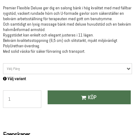
Premier Flexible Deluxe ger dig en salong bänk i hög kvalitet med med fällbar
rygstöd, vackert rundade hörn och U-formade gavlor som säkerställer en
bekväm arbetsställning för terapeuten med gott om benutrymme.
Och samtidigt en lyxig massage bänk med deluxe huvudstöd och en bekväm
halvmånformad armstöd.
Ryggstödet kan enkelt och elegant justeras i 11 lägen.
Bekväm kvalitetsstoppning (6,5 cm) och slitstarkt, mjukt miljövänligt
PolyUrethan-överdrag.
Med solid väska för säker förvaring och transport.
Välj Färg
Välj variant
KÖP
Egenskaper