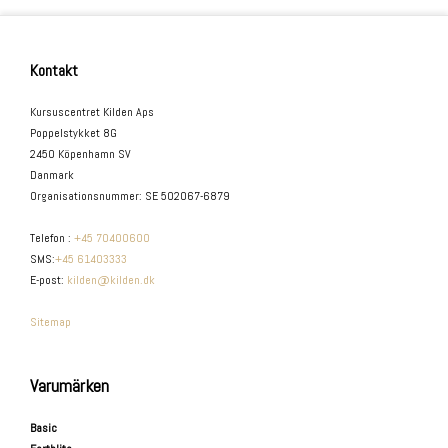
Kontakt
Kursuscentret Kilden Aps
Poppelstykket 8G
2450 Köpenhamn SV
Danmark
Organisationsnummer
:
SE 502067-6879
Telefon
:
+45 70400600
SMS
:
+45 61403333
E-post
:
kilden@kilden.dk
Sitemap
Varumärken
Basic