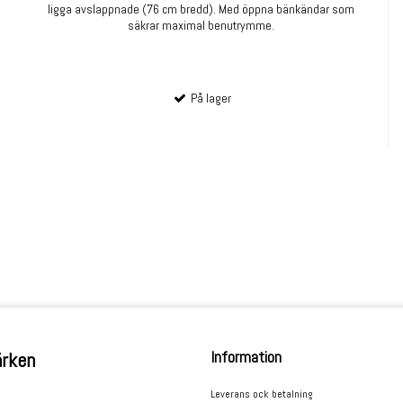
ligga avslappnade (76 cm bredd). Med öppna bänkändar som
säkrar maximal benutrymme.
På lager
Information
rken
Leverans ock betalning