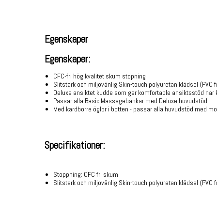
Egenskaper
Egenskaper:
CFC-fri hög kvalitet skum stopning
Slitstark och miljövänlig Skin-touch polyuretan klädsel (PVC fr
Deluxe ansiktet kudde som ger komfortable ansiktsstöd när k
Passar alla Basic Massagebänkar med Deluxe huvudstöd
Med kardborre öglor i botten - passar alla huvudstöd med mo
Specifikationer:
Stoppning: CFC fri skum
Slitstark och miljövänlig Skin-touch polyuretan klädsel (PVC fr