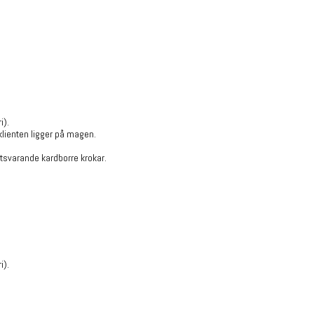
i).
lienten ligger på magen.
tsvarande kardborre krokar.
i).