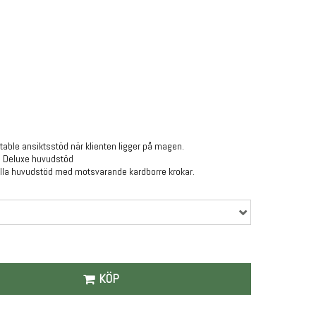
able ansiktsstöd när klienten ligger på magen.
d Deluxe huvudstöd
 alla huvudstöd med motsvarande kardborre krokar.
KÖP