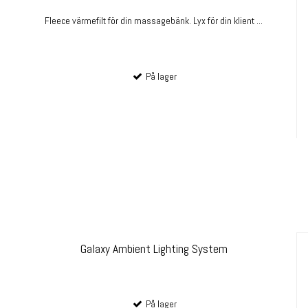
Fleece värmefilt för din massagebänk. Lyx för din klient ...
På lager
Galaxy Ambient Lighting System
På lager