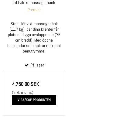
lättvikts massage bänk
Premier
Stabil lättvikt massagebänk
(11,7 kg), där dina klienter får
plats att ligga avslappnade (76
cm bredd). Med öppna
bänkändar som säkrar maximal
benutrymme.
På lager
4.750,00 SEK
(inkl. moms)
VISA/KÖP PRODUKTEN