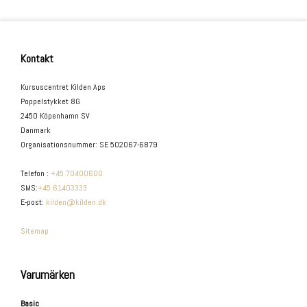
Kontakt
Kursuscentret Kilden Aps
Poppelstykket 8G
2450 Köpenhamn SV
Danmark
Organisationsnummer
:
SE 502067-6879
Telefon
:
+45 70400600
SMS
:
+45 61403333
E-post
:
kilden@kilden.dk
Sitemap
Varumärken
Basic