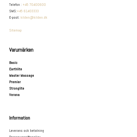
Telefon
:
+45 70400600
SMS
:
+45 61403333
E-post
:
kilden@kilden.dk
Sitemap
Varumärken
Basic
Earthlite
Master Massage
Premier
Stronglite
Verana
Information
Leverans ock betalning