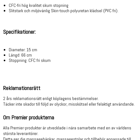
CFC-fri hög kvalitet skum stopning
Slitstark och miljövänlig Skin-touch polyuretan klädsel (PVC fri).
Specifikationer:
Diameter: 15 cm
Längd: 66 cm
Stoppning: CFC fri skum
Reklamationsrätt
2 års reklamationsrätt enligt köplagens bestämmelser.
Täcker inte skador till följd av olyckor, misskötsel eller felaktigt användande.
Om Premier produkterna
Alla Premier-produkter är utvecklade i nära samarbete med en av världens
största leverantörer.
Detta ger dig massagebänkar, massagestolar och tillbehör anpassade till