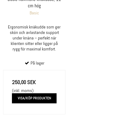
cm hög
Basic
Ergonomisk knäkudde som ger
skön och avlastande support
under knäna – perfekt när
klienten sitter eller ligger på
rygg för maximal komfort.
På lager
250,00 SEK
(inkl. moms)
VISA/KÖP PRODUKTEN