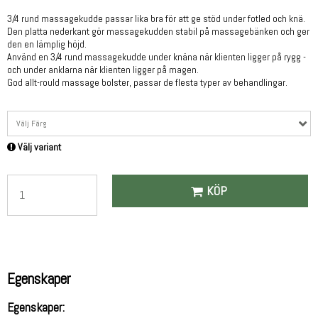
3/4 rund massagekudde passar lika bra för att ge stöd under fotled och knä.
Den platta nederkant gör massagekudden stabil på massagebänken och ger
den en lämplig höjd.
Använd en 3/4 rund massagekudde under knäna när klienten ligger på rygg -
och under anklarna när klienten ligger på magen.
God allt-rould massage bolster, passar de flesta typer av behandlingar.
Välj Färg
Välj variant
KÖP
Egenskaper
Egenskaper: